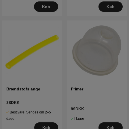
Køb
Køb
Brændstofslange
Primer
38DKK
99DKK
Best.vare. Sendes om 2–5
I lager
dage
Køb
Køb