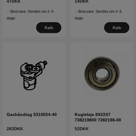
47DKK
14DKK
Best.vare. Sendes om 2–5
Best.vare. Sendes om 2–5
dage
dage
Køb
Køb
Gashåndtag 5310024-40
Kugleleje 8X22X7
738219800 7382198-00
283DKK
52DKK