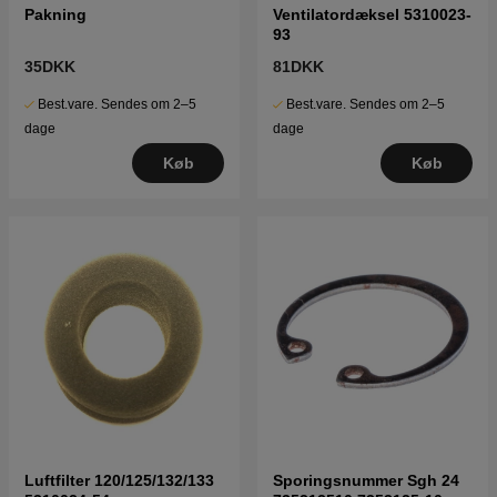
Pakning
Ventilatordæksel 5310023-
93
35DKK
81DKK
Best.vare. Sendes om 2–5
Best.vare. Sendes om 2–5
dage
dage
Køb
Køb
Luftfilter 120/125/132/133
Sporingsnummer Sgh 24