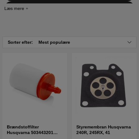
Klik her for reservedelstegning og reservedelsliste til
Husqvarna 125RB 125 1993
Sorter efter:
Mest populære
Brændstoffilter
Styremembran Husqvarna
Husqvarna 503443201
240R, 245RX, 41
5034432-01