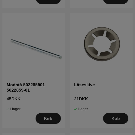
Modstå 502285901
Låseskive
5022859-01
45DKK
21DKK
I lager
I lager
Køb
Køb