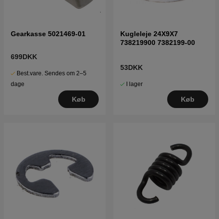
Gearkasse 5021469-01
Kugleleje 24X9X7
738219900 7382199-00
699DKK
53DKK
Best.vare. Sendes om 2–5
I lager
dage
Køb
Køb