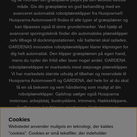
måde. Giv din græsplæne en god behandling med en
avanceret automatisk robotplæneklipper fra Husqvarna®.
Husqvarna Automower® findes til alle typer af græsplæner og
kan tilpasses også til store grunde/marker. Ved hjælp af
avanceret sporingsteknik finder din automatiske plæneklipper
selv tilbage til dockningsstationen, når batteriet skal oplades,
GARDENAS innovative robotplæneklipper klarer klipningen for
dig helt automatisk. Den klipper græsplænen på egen hand,
mens du nyder din fritid eller laver noget andet. GARDENA
robotplæneklipper er markedets mest støjsvage plæneklipper.
Vi har markedets største udvalg af tilbehør og reservdele til
Husqvarna Automower® og GARDENA, det hele for at du skal
få en så bekvem og nem håndtering som muligt af din
robotplæneklipper. Gplshop sælger også Husqvarna
motorsav, arbejdstøj, buskryddere, trimmers, Hækkeklippere,
Jordfræsere, Løvblæser, sneslynger, Højtryksrensere,
Støvsugere, Kapsave, Økser, Klippo Plæneklippere, Legetøj
Cookies
m.m.
Webstedet anvender muligvis en teknologi, der kaldes
"cookies". Cookies er små tekstfiler, der indeholder