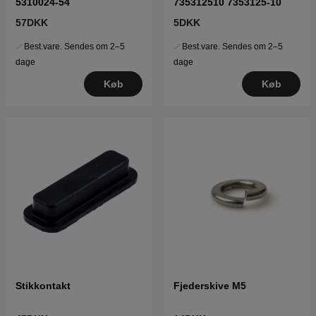
5310024-54
735312510 7353125-10
57DKK
5DKK
Best.vare. Sendes om 2–5
Best.vare. Sendes om 2–5
dage
dage
Køb
Køb
Stikkontakt
Fjederskive M5