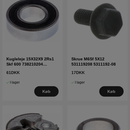
Kugleleje 15X32X9 2Rs1
Skrue M6Sf 5X12
Skf 600 738210204
531119208 5311192-08
7382102-04
61DKK
17DKK
I lager
I lager
Køb
Køb