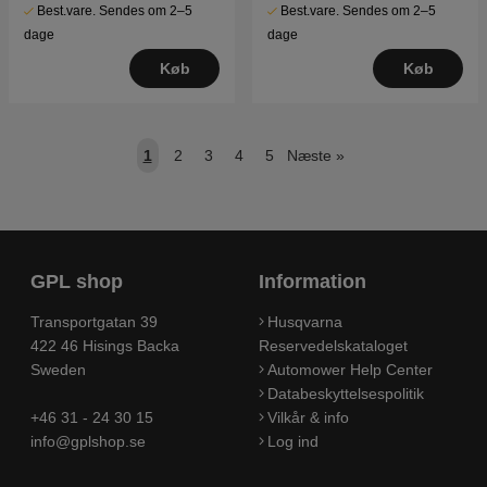
Best.vare. Sendes om 2–5
Best.vare. Sendes om 2–5
dage
dage
Køb
Køb
1
2
3
4
5
Næste
»
GPL shop
Information
Transportgatan 39
Husqvarna
422 46 Hisings Backa
Reservedelskataloget
Sweden
Automower Help Center
Databeskyttelsespolitik
+46 31 - 24 30 15
Vilkår & info
info@gplshop.se
Log ind