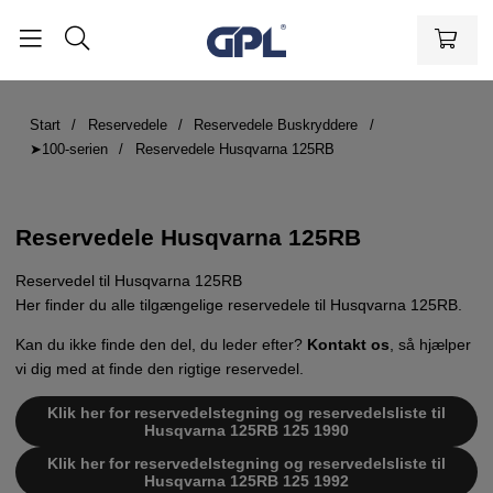
Start
Reservedele
Reservedele Buskryddere
➤100-serien
Reservedele Husqvarna 125RB
Reservedele Husqvarna 125RB
Reservedel til Husqvarna 125RB
Her finder du alle tilgængelige reservedele til Husqvarna 125RB.
Kan du ikke finde den del, du leder efter?
Kontakt os
, så hjælper
vi dig med at finde den rigtige reservedel.
Klik her for reservedelstegning og reservedelsliste til
Husqvarna 125RB 125 1990
Klik her for reservedelstegning og reservedelsliste til
Husqvarna 125RB 125 1992