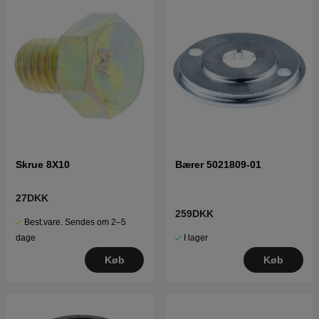
Skrue 8X10
Bærer 5021809-01
27DKK
259DKK
Best.vare. Sendes om 2–5
I lager
dage
Køb
Køb