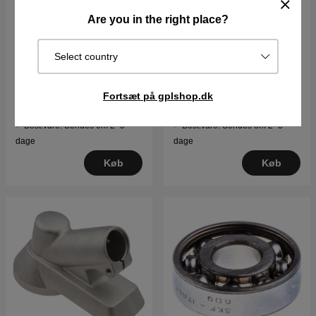
Are you in the right place?
Select country
Aksel M12 5021808-01
Svinghjul Husqvarna
125L, 125R, 132L, 132R,
133R m.fl
Fortsæt på gplshop.dk
105DKK
489DKK
Best.vare. Sendes om 2–5
Best.vare. Sendes om 2–5
dage
dage
Køb
Køb