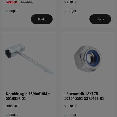
52DKK
58DKK
27DKK
I lager
I lager
Køb
Køb
Kombinøgle 13Mm/19Mm
Låsemøtrik 12X175
5016917-01
502045501 5375439-01
38DKK
25DKK
I lager
I lager