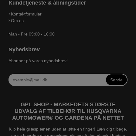
Kundetjeneste & åbningstider
Kontaktformular
Om os
Man - Fre 09:00 - 16:00
Nyhedsbrev
Abonner på vores nyhedsbrev!
Sende
GPL SHOP - MARKEDETS STØRSTE
UDVALG AF TILBEHØR TIL HUSQVARNA
AUTOMOWER® OG GARDENA PÅ NETTET
Klip hele græsplænen uden at løfte en finger! Læn dig tilbage,
og se hvordan din græsplæne plejes på den absolut bedste