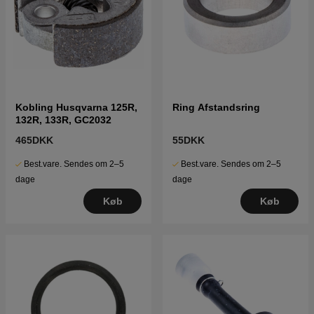
Kobling Husqvarna 125R,
Ring Afstandsring
132R, 133R, GC2032
465DKK
55DKK
Best.vare. Sendes om 2–5
Best.vare. Sendes om 2–5
dage
dage
Køb
Køb