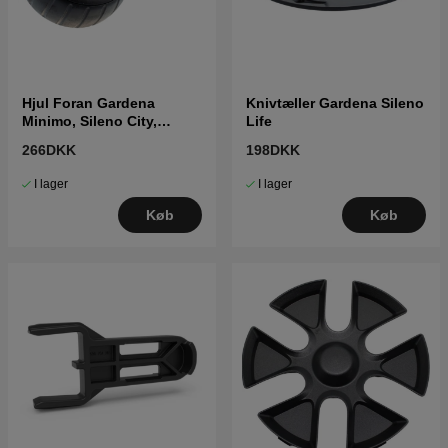
Hjul Foran Gardena
Knivtæller Gardena Sileno
Minimo, Sileno City,
Life
Sileno Life
266DKK
198DKK
I lager
I lager
Køb
Køb