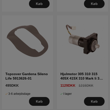
Køb
Køb
Topcover Gardena Sileno
Hjulmotor 305 310 315
Life 5913626-01
405X 415X 310 Mark Ii 315
Mark Ii 5985873-01
495DKK
1129DKK
1215DKK
3-6 arbejdsdage
I lager
Køb
Køb