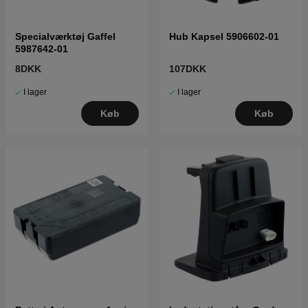
Specialværktøj Gaffel
Hub Kapsel 5906602-01
5987642-01
8DKK
107DKK
I lager
I lager
Køb
Køb