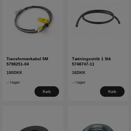
Transformerkabel 5M
Tætningsstrib 1 Stk
5798251-04
5748747-11
180DKK
16DKK
I lager
I lager
Køb
Køb