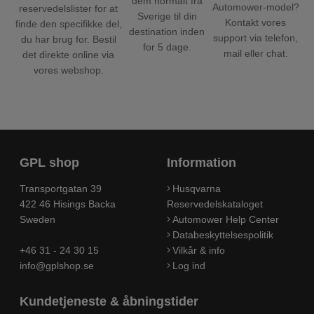
dem normalt fra
Automower-model?
reservedelslister for at
Sverige til din
Kontakt vores
finde den specifikke del,
destination inden
support via telefon,
du har brug for. Bestil
for 5 dage.
mail eller chat.
det direkte online via
vores webshop.
GPL shop
Information
Transportgatan 39
Husqvarna
422 46 Hisings Backa
Reservedelskataloget
Sweden
Automower Help Center
Databeskyttelsespolitik
+46 31 - 24 30 15
Vilkår & info
info@gplshop.se
Log ind
Kundetjeneste & åbningstider