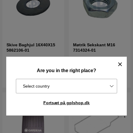
Skive Baghjul 16X40X15
Møtrik Sekskant M16
5862106-01
7314324-01
46DKK
27DKK
I lager
I lager
Are you in the right place?
Køb
Køb
Select country
Fortsæt på gplshop.dk