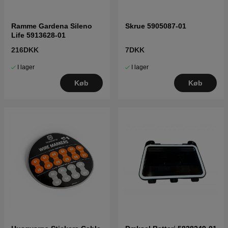
Ramme Gardena Sileno
Skrue 5905087-01
Life 5913628-01
216DKK
7DKK
I lager
I lager
Køb
Køb