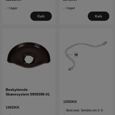
I lager
I lager
Køb
Køb
Beskyttende
Skæresystem 5909398-01
155DKK
166DKK
Best.vare. Sendes om 2–5