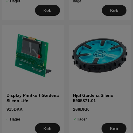
I lager
dage
Køb
Køb
Display Printkort Gardena
Hjul Gardena Sileno
Sileno Life
5905871-01
915DKK
266DKK
I lager
I lager
Køb
Køb