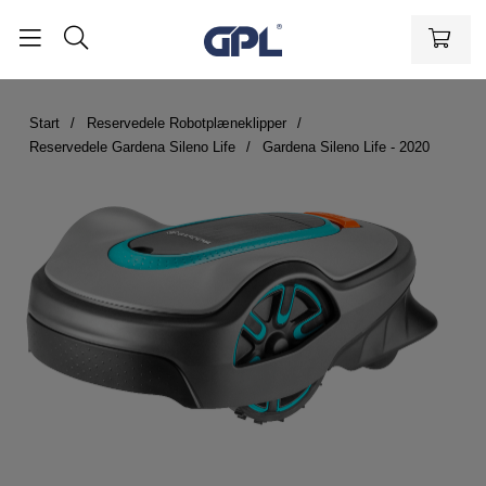
Start
Reservedele Robotplæneklipper
Reservedele Gardena Sileno Life
Gardena Sileno Life - 2020