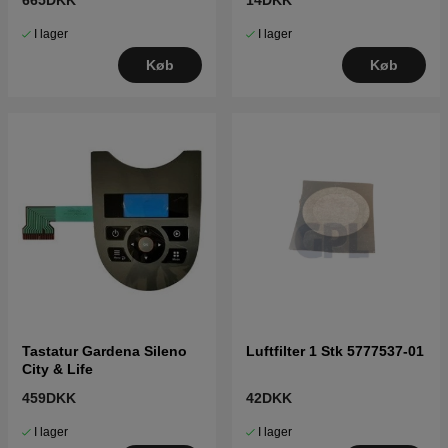
Mark II
I lager
I lager
Køb
Køb
Tastatur Gardena Sileno
Luftfilter 1 Stk 5777537-01
City & Life
459DKK
42DKK
I lager
I lager