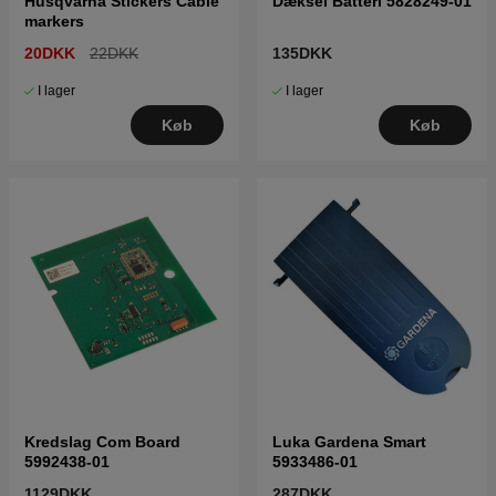
Husqvarna Stickers Cable
Dæksel Batteri 5828249-01
markers
20DKK
22DKK
135DKK
I lager
I lager
Køb
Køb
Kredslag Com Board
Luka Gardena Smart
5992438-01
5933486-01
1129DKK
287DKK