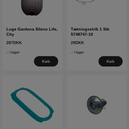
Luge Gardena Sileno Life,
Tætningsstrib 1 Stk
City
5748747-10
287DKK
29DKK
I lager
I lager
Køb
Køb