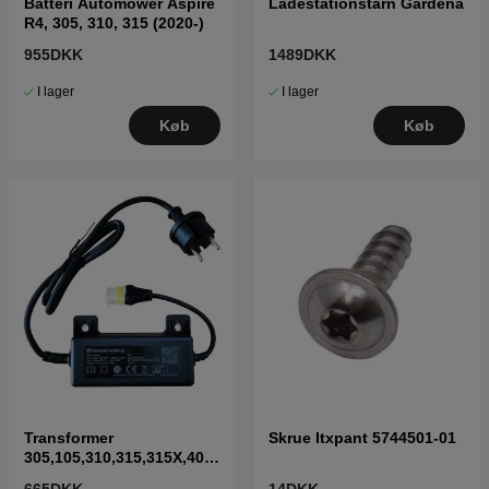
Batteri Automower Aspire
Ladestationstårn Gardena
R4, 305, 310, 315 (2020-)
955DKK
1489DKK
I lager
I lager
Køb
Køb
Transformer
Skrue Itxpant 5744501-01
305,105,310,315,315X,405
X,415X,310 Mark II,315
665DKK
14DKK