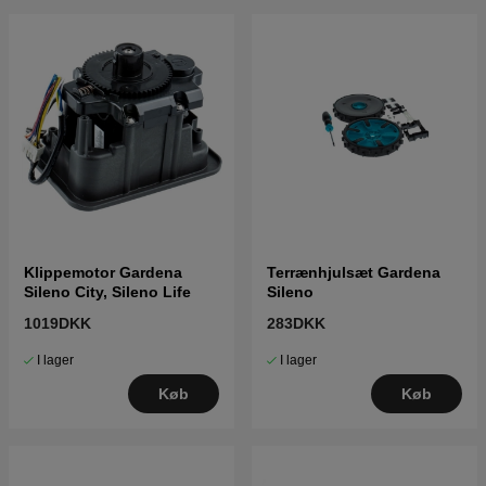
Klippemotor Gardena
Terrænhjulsæt Gardena
Sileno City, Sileno Life
Sileno
1019DKK
283DKK
I lager
I lager
Køb
Køb