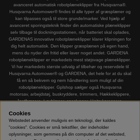
avanceret automatisk robotplæneklipper fra Husqvarna®.
Husqvarna Automower® findes til alle typer af græsplæner og
kan tilpasses også til store grunde/marker. Ved hjælp af
avanceret sporingsteknik finder din automatiske plæneklipper
selv tilbage til dockningsstationen, når batteriet skal oplades,
GARDENAS innovative robotplæneklipper klarer klipningen for
dig helt automatisk. Den klipper græsplænen på egen hand,
mens du nyder din fritid eller laver noget andet. GARDENA
robotplæneklipper er markedets mest støjsvage plæneklipper.
Vi har markedets største udvalg af tilbehør og reservdele til
Husqvarna Automower® og GARDENA, det hele for at du skal
få en så bekvem og nem håndtering som muligt af din
robotplæneklipper. Gplshop sælger også Husqvarna
motorsav, arbejdstøj, buskryddere, trimmers, Hækkeklippere,
Jordfræsere, Løvblæser, sneslynger, Højtryksrensere,
Støvsugere, Kapsave, Økser, Klippo Plæneklippere, Legetøj
Cookies
m.m.
Webstedet anvender muligvis en teknologi, der kaldes
"cookies". Cookies er små tekstfiler, der indeholder
oplysninger, som gemmes på din computer af det websted,