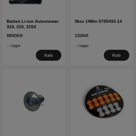
Batteri Li-ion Automower
Skru 14Mm 5755433-14
310, 315, 315X
889DKK
12DKK
I lager
I lager
Køb
Køb