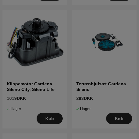
Klippemotor Gardena
Terrænhjulsæt Gardena
Sileno City, Sileno Life
Sileno
1019DKK
283DKK
I lager
I lager
Køb
Køb