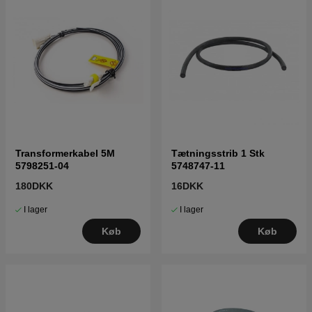
Transformerkabel 5M
Tætningsstrib 1 Stk
5798251-04
5748747-11
180DKK
16DKK
I lager
I lager
Køb
Køb