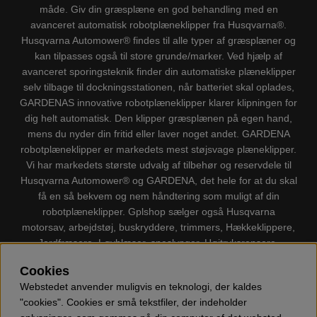
måde. Giv din græsplæne en god behandling med en
avanceret automatisk robotplæneklipper fra Husqvarna®.
Husqvarna Automower® findes til alle typer af græsplæner og
kan tilpasses også til store grunde/marker. Ved hjælp af
avanceret sporingsteknik finder din automatiske plæneklipper
selv tilbage til dockningsstationen, når batteriet skal oplades,
GARDENAS innovative robotplæneklipper klarer klipningen for
dig helt automatisk. Den klipper græsplænen på egen hand,
mens du nyder din fritid eller laver noget andet. GARDENA
robotplæneklipper er markedets mest støjsvage plæneklipper.
Vi har markedets største udvalg af tilbehør og reservdele til
Husqvarna Automower® og GARDENA, det hele for at du skal
få en så bekvem og nem håndtering som muligt af din
robotplæneklipper. Gplshop sælger også Husqvarna
motorsav, arbejdstøj, buskryddere, trimmers, Hækkeklippere,
Jordfræsere, Løvblæser, sneslynger, Højtryksrensere,
Støvsugere, Kapsave, Økser, Klippo Plæneklippere, Legetøj
Cookies
m.m.
Webstedet anvender muligvis en teknologi, der kaldes
"cookies". Cookies er små tekstfiler, der indeholder