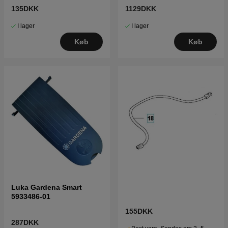
135DKK
1129DKK
I lager
I lager
Køb
Køb
Luka Gardena Smart
5933486-01
155DKK
287DKK