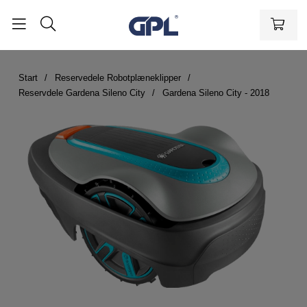
Start
Reservedele Robotplæneklipper
Reservdele Gardena Sileno City
Gardena Sileno City - 2018