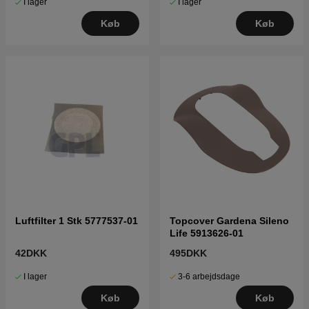
I lager
I lager
Køb
Køb
Luftfilter 1 Stk 5777537-01
Topcover Gardena Sileno
Life 5913626-01
42DKK
495DKK
I lager
3-6 arbejdsdage
Køb
Køb