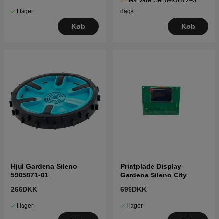
Best.vare. Sendes om 2–5
I lager
dage
Køb
Køb
Hjul Gardena Sileno
Printplade Display
5905871-01
Gardena Sileno City
266DKK
699DKK
I lager
I lager