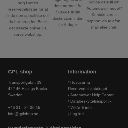
rigtige dele til din
søg i vores
dem normalt fra
Automower-model?
reservedelslister for at
Sverige til din
Kontakt vores
finde den specifikke del,
destination inden
support via telefon,
du har brug for. Bestil
for 5 dage.
mail eller chat.
det direkte online via
vores webshop.
GPL shop
Information
Transportgatan 39
Husqvarna
422 46 Hisings Backa
Reservedelskataloget
Sweden
Automower Help Center
Databeskyttelsespolitik
+46 31 - 24 30 15
Vilkår & info
info@gplshop.se
Log ind