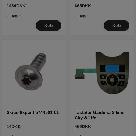
X,415X,310 Mark II,315
1489DKK
665DKK
Mark II
I lager
I lager
Køb
Køb
Skrue Itxpant 5744501-01
Tastatur Gardena Sileno
City & Life
14DKK
459DKK