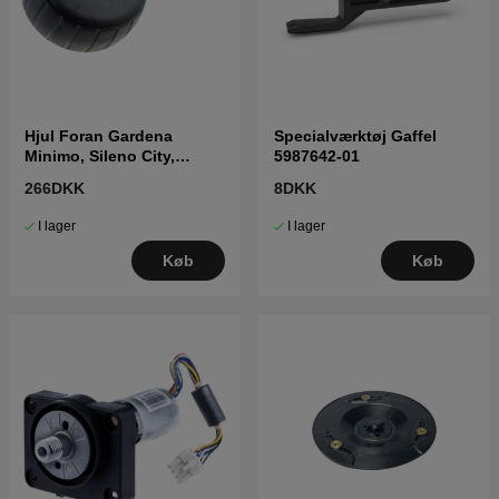
Hjul Foran Gardena
Specialværktøj Gaffel
Minimo, Sileno City,
5987642-01
Sileno Life
266DKK
8DKK
I lager
I lager
Køb
Køb