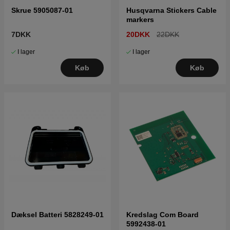
Skrue 5905087-01
Husqvarna Stickers Cable
markers
7DKK
20DKK
22DKK
I lager
I lager
Køb
Køb
Dæksel Batteri 5828249-01
Kredslag Com Board
5992438-01