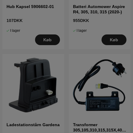
Hub Kapsel 5906602-01
Batteri Automower Aspire
R4, 305, 310, 315 (2020-)
107DKK
955DKK
I lager
I lager
Køb
Køb
Ladestationstårn Gardena
Transformer
305,105,310,315,315X,405