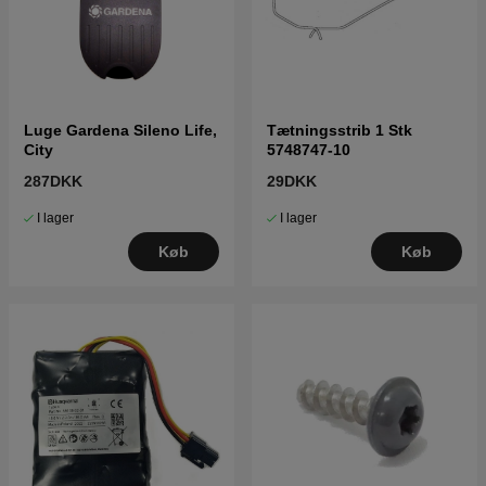
Luge Gardena Sileno Life,
Tætningsstrib 1 Stk
City
5748747-10
287DKK
29DKK
I lager
I lager
Køb
Køb