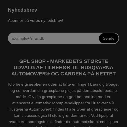
Nyhedsbrev
Abonner på vores nyhedsbrev!
Sende
GPL SHOP - MARKEDETS STØRSTE
UDVALG AF TILBEHØR TIL HUSQVARNA
AUTOMOWER® OG GARDENA PÅ NETTET
Klip hele græsplænen uden at løfte en finger! Læn dig tilbage,
og se hvordan din græsplæne plejes på den absolut bedste
måde. Giv din græsplæne en god behandling med en
avanceret automatisk robotplæneklipper fra Husqvarna®.
Husqvarna Automower® findes til alle typer af græsplæner og
kan tilpasses også til store grunde/marker. Ved hjælp af
avanceret sporingsteknik finder din automatiske plæneklipper