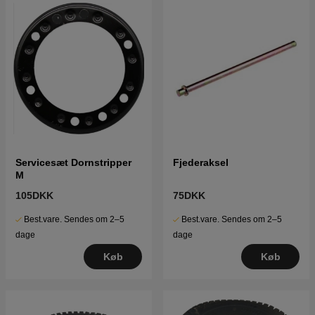
Servicesæt Dornstripper
Fjederaksel
M
105DKK
75DKK
Best.vare. Sendes om 2–5
Best.vare. Sendes om 2–5
dage
dage
Køb
Køb