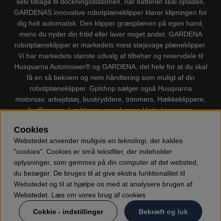
selv tilbage til dockningsstationen, når batteriet skal oplades,
GARDENAS innovative robotplæneklipper klarer klipningen for
dig helt automatisk. Den klipper græsplænen på egen hand,
mens du nyder din fritid eller laver noget andet. GARDENA
robotplæneklipper er markedets mest støjsvage plæneklipper.
Vi har markedets største udvalg af tilbehør og reservdele til
Husqvarna Automower® og GARDENA, det hele for at du skal
få en så bekvem og nem håndtering som muligt af din
robotplæneklipper. Gplshop sælger også Husqvarna
motorsav, arbejdstøj, buskryddere, trimmers, Hækkeklippere,
Jordfræsere, Løvblæser, sneslynger, Højtryksrensere,
Støvsugere, Kapsave, Økser, Klippo Plæneklippere, Legetøj
Cookies
m.m.
Webstedet anvender muligvis en teknologi, der kaldes
"cookies". Cookies er små tekstfiler, der indeholder
oplysninger, som gemmes på din computer af det websted,
du besøger. De bruges til at give ekstra funktionalitet til
Webstedet og til at hjælpe os med at analysere brugen af
Webstedet. Læs om vores brug af cookies
Cokkie - indstillinger
Bekræft og luk