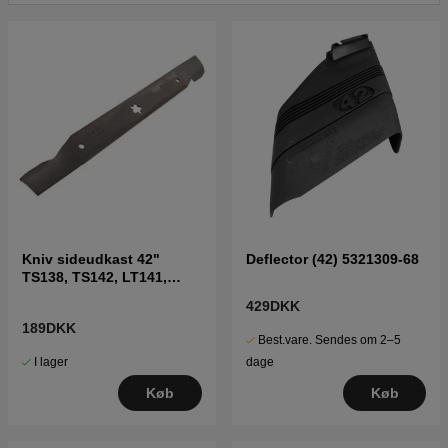
Kniv sideudkast 42"
Deflector (42) 5321309-68
TS138, TS142, LT141,
LT152, LTH171 og andre
429DKK
189DKK
Best.vare. Sendes om 2–5
I lager
dage
Køb
Køb