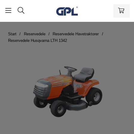
Start
Reservedele
Reservedele Havetraktorer
Reservedele Husqvarna LTH 1342