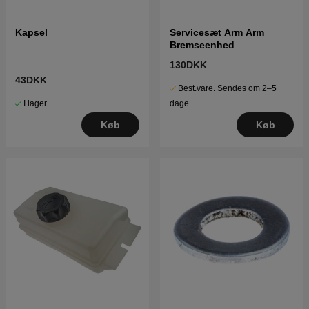
Kapsel
Servicesæt Arm Arm
Bremseenhed
130DKK
43DKK
Best.vare. Sendes om 2–5
I lager
dage
Køb
Køb