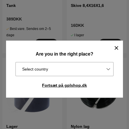
Tank
Skive 8,4X16X1,6
389DKK
16DKK
Best.vare. Sendes om 2–5
I lager
dage
Køb
Køb
Are you in the right place?
Select country
Fortsæt på gplshop.dk
Lager
Nylon lag