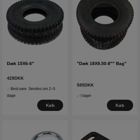
Dæk 15X6-6"
"Dæk 18X9.50-8"" Bag"
429DKK
585DKK
Best.vare. Sendes om 2–5
I lager
dage
Køb
Køb