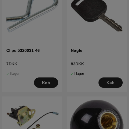
Clips 5320031-46
Nøgle
7DKK
83DKK
I lager
I lager
Køb
Køb