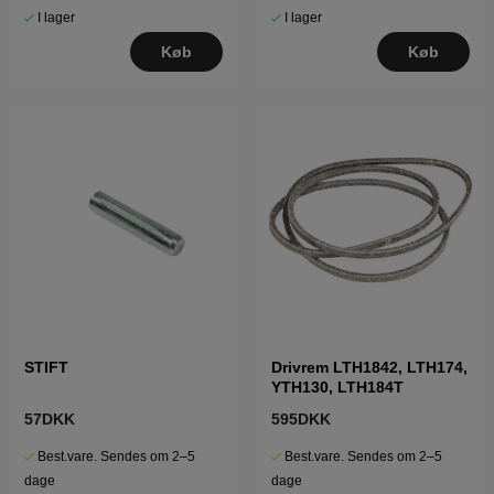
I lager
I lager
Køb
Køb
STIFT
Drivrem LTH1842, LTH174,
YTH130, LTH184T
57DKK
595DKK
Best.vare. Sendes om 2–5
Best.vare. Sendes om 2–5
dage
dage