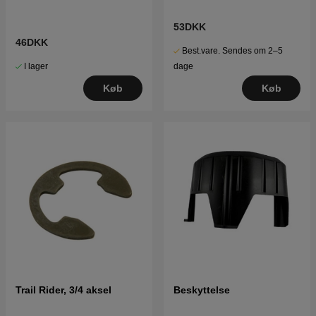
53DKK
46DKK
Best.vare. Sendes om 2–5
I lager
dage
Køb
Køb
Trail Rider, 3/4 aksel
Beskyttelse