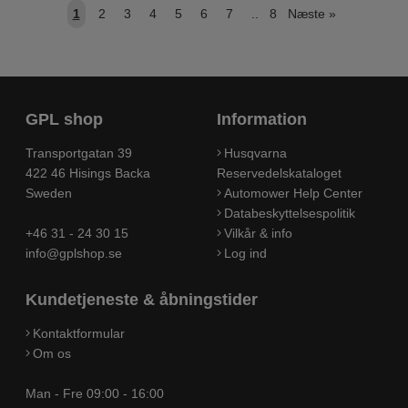
1
2
3
4
5
6
7
..
8
Næste
»
GPL shop
Information
Transportgatan 39
Husqvarna
422 46 Hisings Backa
Reservedelskataloget
Sweden
Automower Help Center
Databeskyttelsespolitik
+46 31 - 24 30 15
Vilkår & info
info@gplshop.se
Log ind
Kundetjeneste & åbningstider
Kontaktformular
Om os
Man - Fre 09:00 - 16:00