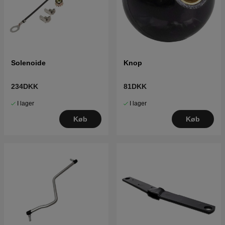
Solenoide
Knop
234DKK
81DKK
I lager
I lager
Køb
Køb