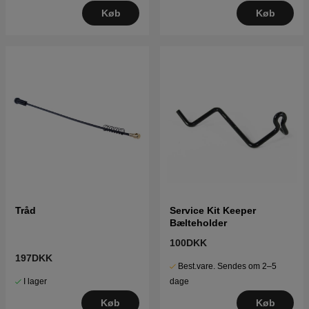
Køb
Køb
Tråd
Service Kit Keeper
Bælteholder
100DKK
197DKK
Best.vare. Sendes om 2–5
I lager
dage
Køb
Køb