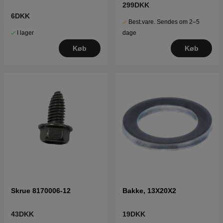
299DKK
6DKK
Best.vare. Sendes om 2–5
I lager
dage
Køb
Køb
Skrue 8170006-12
Bakke, 13X20X2
43DKK
19DKK