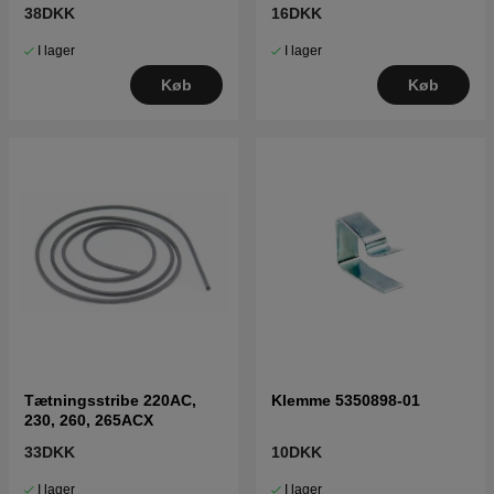
38DKK
16DKK
I lager
I lager
Køb
Køb
Tætningsstribe 220AC,
Klemme 5350898-01
230, 260, 265ACX
33DKK
10DKK
I lager
I lager