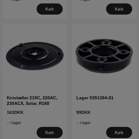
Køb
Køb
Knivtæller 210C, 220AC,
Lager 5351264-01
230ACX, Solar, R160
163DKK
99DKK
I lager
I lager
Køb
Køb