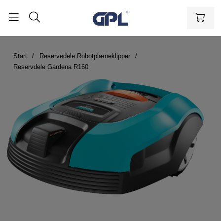
Start
Reservedele Robotplæneklipper
Reservdele Gardena R160