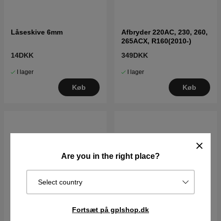
Låseskive 6mm
Afbryder 220AC, 230, 260,
265ACX, R160(2010-)
14DKK
349DKK
I lager
I lager
Køb
Køb
Are you in the right place?
Select country
Fortsæt på gplshop.dk