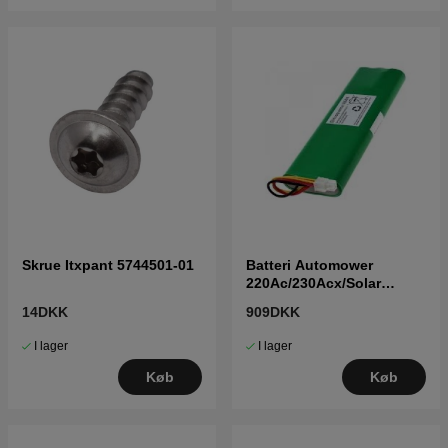
Skrue Itxpant 5744501-01
Batteri Automower
220Ac/230Acx/Solar
5351209-03
14DKK
909DKK
I lager
I lager
Køb
Køb