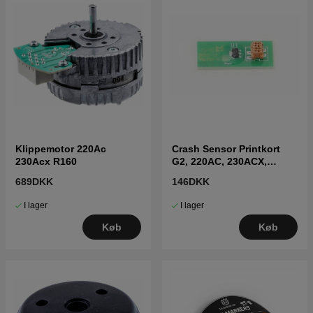
Klippemotor 220Ac
Crash Sensor Printkort
230Acx R160
G2, 220AC, 230ACX,
260ACX
689DKK
146DKK
I lager
I lager
Køb
Køb