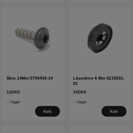
Skru 14Mm 5755433-14
Låseskive 6 Mm 5219331-
01
12DKK
34DKK
I lager
I lager
Køb
Køb