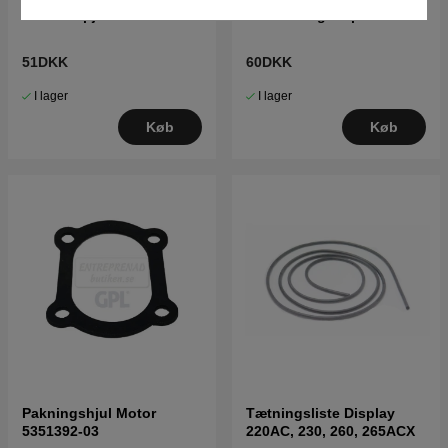
Gummi Spjæld 5776706-01
Dæksel til glideplade
51DKK
60DKK
I lager
I lager
Køb
Køb
Pakningshjul Motor
Tætningsliste Display
5351392-03
220AC, 230, 260, 265ACX