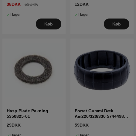
38DKK
53DKK
12DKK
I lager
I lager
Køb
Køb
Hasp Plade Pakning
Forret Gummi Dæk
5350825-01
Am220/320/330 5744498-
01
29DKK
59DKK
I lager
I lager