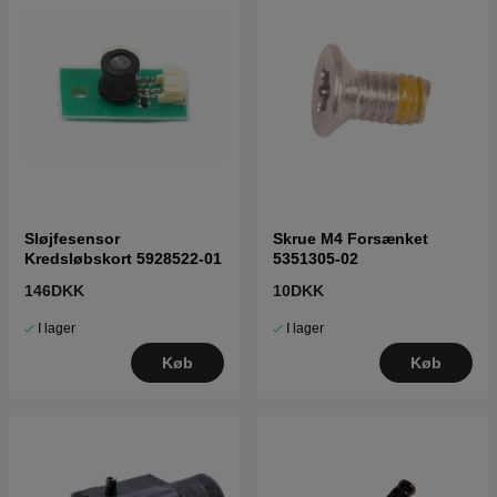
Sløjfesensor
Skrue M4 Forsænket
Kredsløbskort 5928522-01
5351305-02
146DKK
10DKK
I lager
I lager
Køb
Køb