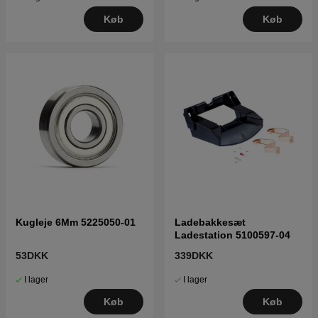
Køb
Køb
Kugleje 6Mm 5225050-01
Ladebakkesæt
Ladestation 5100597-04
53DKK
339DKK
I lager
I lager
Køb
Køb