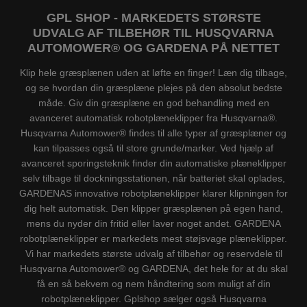
GPL SHOP - MARKEDETS STØRSTE
UDVALG AF TILBEHØR TIL HUSQVARNA
AUTOMOWER® OG GARDENA PÅ NETTET
Klip hele græsplænen uden at løfte en finger! Læn dig tilbage,
og se hvordan din græsplæne plejes på den absolut bedste
måde. Giv din græsplæne en god behandling med en
avanceret automatisk robotplæneklipper fra Husqvarna®.
Husqvarna Automower® findes til alle typer af græsplæner og
kan tilpasses også til store grunde/marker. Ved hjælp af
avanceret sporingsteknik finder din automatiske plæneklipper
selv tilbage til dockningsstationen, når batteriet skal oplades,
GARDENAS innovative robotplæneklipper klarer klipningen for
dig helt automatisk. Den klipper græsplænen på egen hand,
mens du nyder din fritid eller laver noget andet. GARDENA
robotplæneklipper er markedets mest støjsvage plæneklipper.
Vi har markedets største udvalg af tilbehør og reservdele til
Husqvarna Automower® og GARDENA, det hele for at du skal
få en så bekvem og nem håndtering som muligt af din
robotplæneklipper. Gplshop sælger også Husqvarna