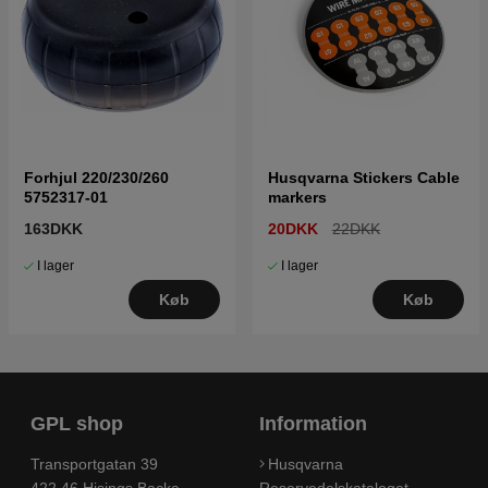
Forhjul 220/230/260
Husqvarna Stickers Cable
5752317-01
markers
163DKK
20DKK
22DKK
I lager
I lager
Køb
Køb
GPL shop
Information
Transportgatan 39
Husqvarna
422 46 Hisings Backa
Reservedelskataloget