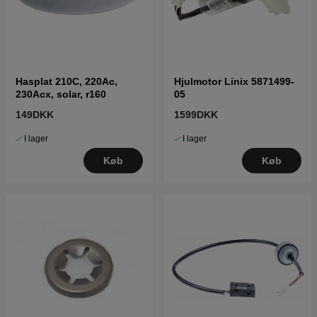
Hasplat 210C, 220Ac,
Hjulmotor Linix 5871499-
230Acx, solar, r160
05
149DKK
1599DKK
I lager
I lager
Køb
Køb