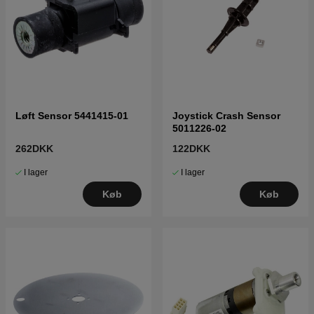
Løft Sensor 5441415-01
Joystick Crash Sensor
5011226-02
262DKK
122DKK
I lager
I lager
Køb
Køb