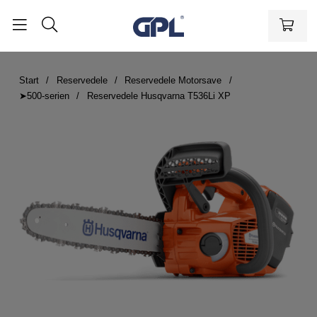
Start
Reservedele
Reservedele Motorsave
➤500-serien
Reservedele Husqvarna T536Li XP