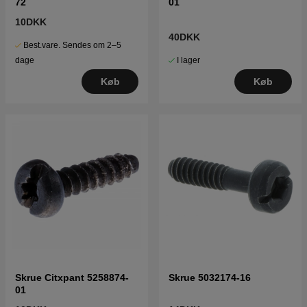
72
01
10DKK
40DKK
Best.vare. Sendes om 2–5
I lager
dage
Køb
Køb
Skrue Citxpant 5258874-
Skrue 5032174-16
01