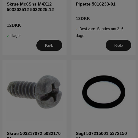
Skrue Mc6Shs M4X12
Pipette 5016233-01
503202512 5032025-12
13DKK
12DKK
Best.vare. Sendes om 2–5
I lager
dage
Køb
Køb
Skrue 503217072 5032170-
Segl 537215001 5372150-