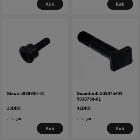
Køb
Køb
Skrue 5038930-01
Sværdbolt 503875401
5038754-01
19DKK
42DKK
I lager
I lager
Køb
Køb