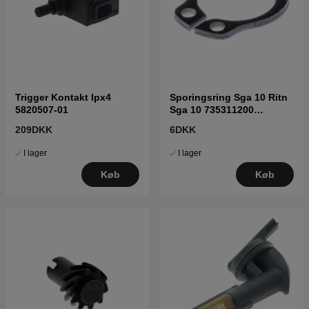
Trigger Kontakt Ipx4
Sporingsring Sga 10 Ritn
5820507-01
Sga 10 735311200
7353112-00
209DKK
6DKK
I lager
I lager
Køb
Køb