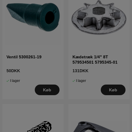
Ventil 5300261-19
Kædetræk 1/4" 8T
579534501 5795345-01
50DKK
131DKK
I lager
I lager
Køb
Køb