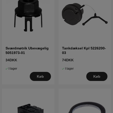
Sværdmøtrik Ubevægelig
Tankdæksel Kpl 5226200-
5051973-01
03
34DKK
74DKK
I lager
I lager
Køb
Køb