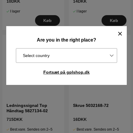
10DKK
14DKK
I lager
I lager
Køb
Køb
Are you in the right place?
Select country
Fortsæt på gplshop.dk
Ledningssignal Top
Skrue 5032168-72
Håndtag 5827134-02
715DKK
16DKK
Best.vare. Sendes om 2–5
Best.vare. Sendes om 2–5