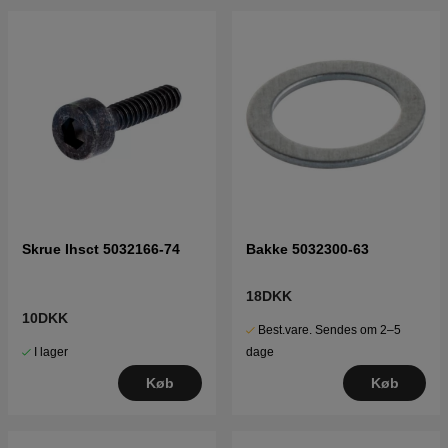
Skrue Ihsct 5032166-74
Bakke 5032300-63
18DKK
10DKK
Best.vare. Sendes om 2–5
I lager
dage
Køb
Køb