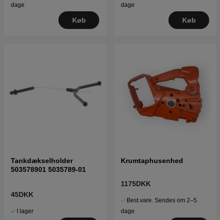
dage
dage
Køb
Køb
Tankdækselholder
Krumtaphusenhed
503578901 5035789-01
1175DKK
45DKK
Best.vare. Sendes om 2–5
I lager
dage