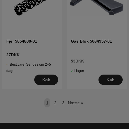
Fjer 5854800-01
Gas Blok 5064957-01
27DKK
53DKK
Best.vare. Sendes om 2–5
I lager
dage
Køb
Køb
1
2
3
Næste
»