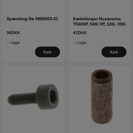
Spænding Dø 5888503-01
Kædefanger Husqvarna
T540XP, 540i XP, 120i, 330i
38DKK
47DKK
I lager
I lager
Køb
Køb