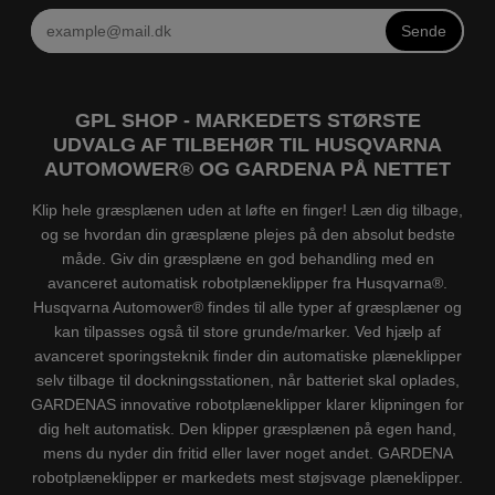
Sende
GPL SHOP - MARKEDETS STØRSTE
UDVALG AF TILBEHØR TIL HUSQVARNA
AUTOMOWER® OG GARDENA PÅ NETTET
Klip hele græsplænen uden at løfte en finger! Læn dig tilbage,
og se hvordan din græsplæne plejes på den absolut bedste
måde. Giv din græsplæne en god behandling med en
avanceret automatisk robotplæneklipper fra Husqvarna®.
Husqvarna Automower® findes til alle typer af græsplæner og
kan tilpasses også til store grunde/marker. Ved hjælp af
avanceret sporingsteknik finder din automatiske plæneklipper
selv tilbage til dockningsstationen, når batteriet skal oplades,
GARDENAS innovative robotplæneklipper klarer klipningen for
dig helt automatisk. Den klipper græsplænen på egen hand,
mens du nyder din fritid eller laver noget andet. GARDENA
robotplæneklipper er markedets mest støjsvage plæneklipper.