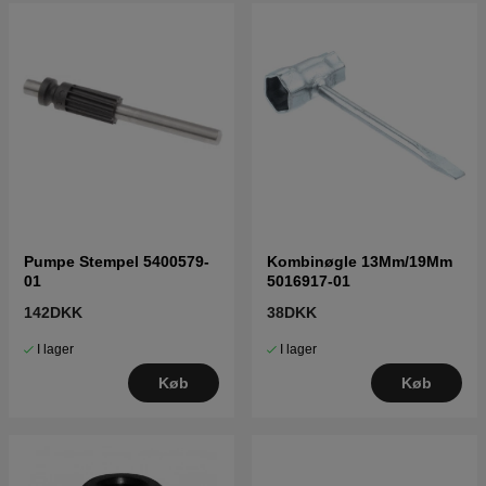
Pumpe Stempel 5400579-
Kombinøgle 13Mm/19Mm
01
5016917-01
142DKK
38DKK
I lager
I lager
Køb
Køb