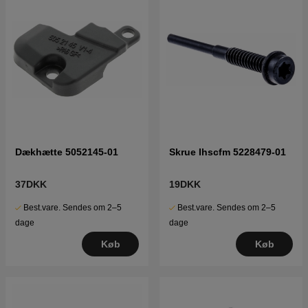
Dækhætte 5052145-01
Skrue Ihscfm 5228479-01
37DKK
19DKK
Best.vare. Sendes om 2–5
Best.vare. Sendes om 2–5
dage
dage
Køb
Køb