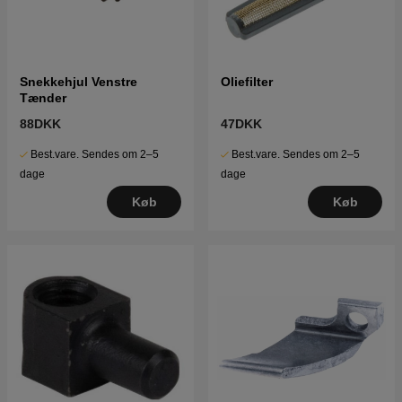
Snekkehjul Venstre
Oliefilter
Tænder
88DKK
47DKK
Best.vare. Sendes om 2–5
Best.vare. Sendes om 2–5
dage
dage
Køb
Køb