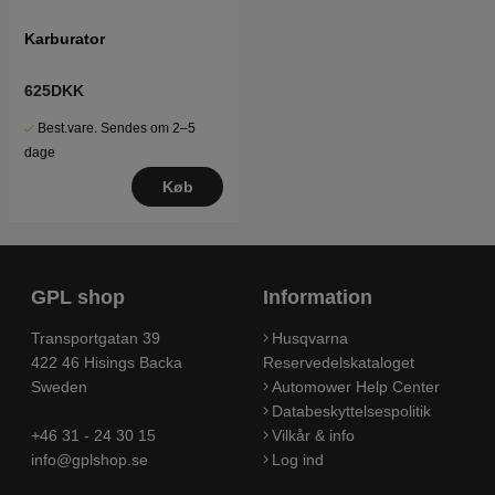
Karburator
625DKK
Best.vare. Sendes om 2–5
dage
Køb
GPL shop
Information
Transportgatan 39
Husqvarna
422 46 Hisings Backa
Reservedelskataloget
Sweden
Automower Help Center
Databeskyttelsespolitik
+46 31 - 24 30 15
Vilkår & info
info@gplshop.se
Log ind