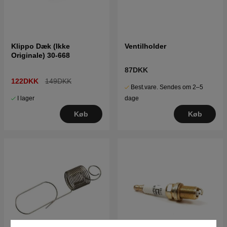
Klippo Dæk (Ikke
Ventilholder
Originale) 30-668
87DKK
122DKK
149DKK
Best.vare. Sendes om 2–5
I lager
dage
Køb
Køb