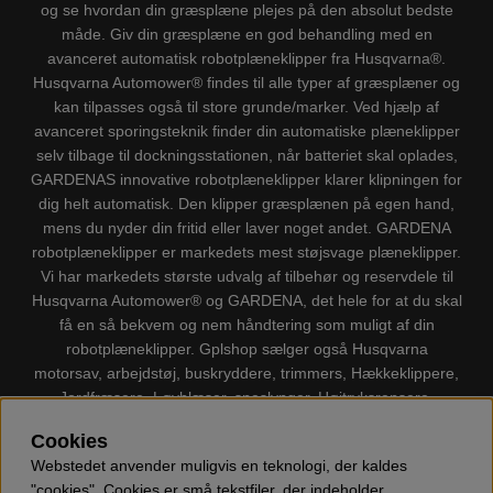
og se hvordan din græsplæne plejes på den absolut bedste
måde. Giv din græsplæne en god behandling med en
avanceret automatisk robotplæneklipper fra Husqvarna®.
Husqvarna Automower® findes til alle typer af græsplæner og
kan tilpasses også til store grunde/marker. Ved hjælp af
avanceret sporingsteknik finder din automatiske plæneklipper
selv tilbage til dockningsstationen, når batteriet skal oplades,
GARDENAS innovative robotplæneklipper klarer klipningen for
dig helt automatisk. Den klipper græsplænen på egen hand,
mens du nyder din fritid eller laver noget andet. GARDENA
robotplæneklipper er markedets mest støjsvage plæneklipper.
Vi har markedets største udvalg af tilbehør og reservdele til
Husqvarna Automower® og GARDENA, det hele for at du skal
få en så bekvem og nem håndtering som muligt af din
robotplæneklipper. Gplshop sælger også Husqvarna
motorsav, arbejdstøj, buskryddere, trimmers, Hækkeklippere,
Jordfræsere, Løvblæser, sneslynger, Højtryksrensere,
Støvsugere, Kapsave, Økser, Klippo Plæneklippere, Legetøj
Cookies
m.m.
Webstedet anvender muligvis en teknologi, der kaldes
"cookies". Cookies er små tekstfiler, der indeholder