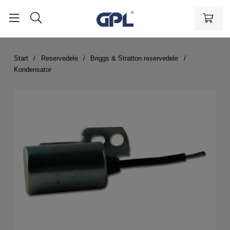
Start
Reservedele
Briggs & Stratton reservedele
Kondensator