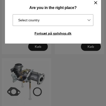
Are you in the right place?
Spring-Choke Retur
Tændrør
Select country
43DKK
75DKK
Fortsæt på gplshop.dk
Best.vare. Sendes om 2–5
I lager
dage
Køb
Køb