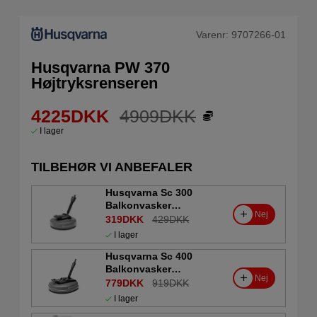
Varenr:
9707266-01
Husqvarna PW 370
Højtryksrenseren
4225
DKK
4909
DKK
I lager
TILBEHØR VI ANBEFALER
Husqvarna Sc 300
Balkonvasker
Nej
5906579-01
319DKK
429DKK
I lager
Husqvarna Sc 400
Balkonvasker
Nej
5906578-01
779DKK
919DKK
I lager