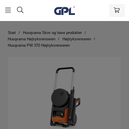
Start
Husqvarna Skov og have produkter
Husqvarna Højtryksrenseren
Højtryksrenseren
Husqvarna PW 370 Højtryksrenseren