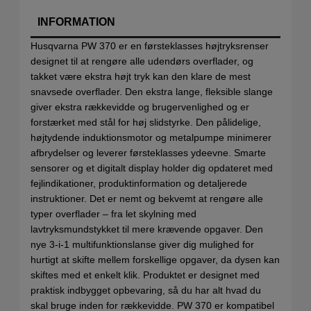
INFORMATION
Husqvarna PW 370 er en førsteklasses højtryksrenser
designet til at rengøre alle udendørs overflader, og
takket være ekstra højt tryk kan den klare de mest
snavsede overflader. Den ekstra lange, fleksible slange
giver ekstra rækkevidde og brugervenlighed og er
forstærket med stål for høj slidstyrke. Den pålidelige,
højtydende induktionsmotor og metalpumpe minimerer
afbrydelser og leverer førsteklasses ydeevne. Smarte
sensorer og et digitalt display holder dig opdateret med
fejlindikationer, produktinformation og detaljerede
instruktioner. Det er nemt og bekvemt at rengøre alle
typer overflader – fra let skylning med
lavtryksmundstykket til mere krævende opgaver. Den
nye 3-i-1 multifunktionslanse giver dig mulighed for
hurtigt at skifte mellem forskellige opgaver, da dysen kan
skiftes med et enkelt klik. Produktet er designet med
praktisk indbygget opbevaring, så du har alt hvad du
skal bruge inden for rækkevidde. PW 370 er kompatibel