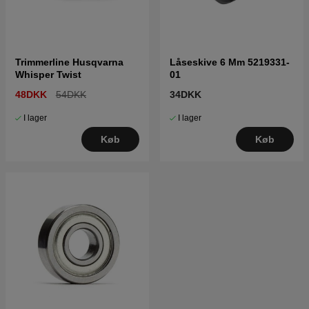
Trimmerline Husqvarna
Låseskive 6 Mm 5219331-
Whisper Twist
01
48DKK
54DKK
34DKK
I lager
I lager
Køb
Køb