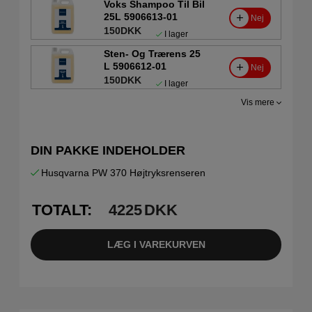
Voks Shampoo Til Bil
25L 5906613-01
Nej
150DKK
I lager
Sten- Og Trærens 25
L 5906612-01
Nej
150DKK
I lager
Vis mere
DIN PAKKE INDEHOLDER
Husqvarna PW 370 Højtryksrenseren
TOTALT:
4225
DKK
LÆG I VAREKURVEN