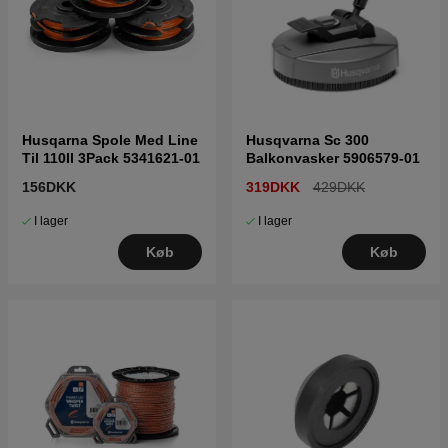
Husqarna Spole Med Line
Husqvarna Sc 300
Til 110Il 3Pack 5341621-01
Balkonvasker 5906579-01
156DKK
319DKK
429DKK
I lager
I lager
Køb
Køb