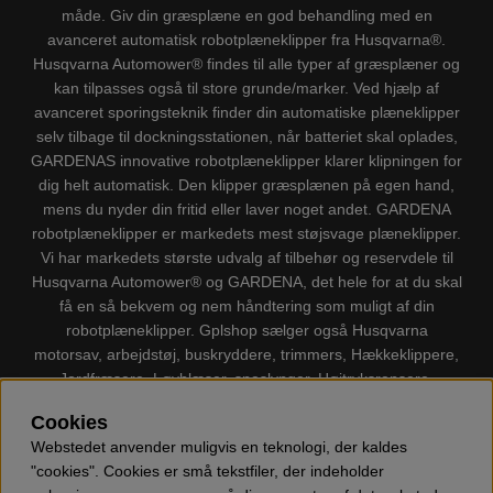
måde. Giv din græsplæne en god behandling med en
avanceret automatisk robotplæneklipper fra Husqvarna®.
Husqvarna Automower® findes til alle typer af græsplæner og
kan tilpasses også til store grunde/marker. Ved hjælp af
avanceret sporingsteknik finder din automatiske plæneklipper
selv tilbage til dockningsstationen, når batteriet skal oplades,
GARDENAS innovative robotplæneklipper klarer klipningen for
dig helt automatisk. Den klipper græsplænen på egen hand,
mens du nyder din fritid eller laver noget andet. GARDENA
robotplæneklipper er markedets mest støjsvage plæneklipper.
Vi har markedets største udvalg af tilbehør og reservdele til
Husqvarna Automower® og GARDENA, det hele for at du skal
få en så bekvem og nem håndtering som muligt af din
robotplæneklipper. Gplshop sælger også Husqvarna
motorsav, arbejdstøj, buskryddere, trimmers, Hækkeklippere,
Jordfræsere, Løvblæser, sneslynger, Højtryksrensere,
Støvsugere, Kapsave, Økser, Klippo Plæneklippere, Legetøj
Cookies
m.m.
Webstedet anvender muligvis en teknologi, der kaldes
"cookies". Cookies er små tekstfiler, der indeholder