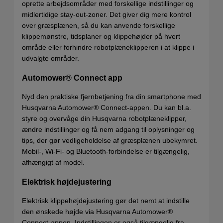
oprette arbejdsområder med forskellige indstillinger og
midlertidige stay-out-zoner. Det giver dig mere kontrol
over græsplænen, så du kan anvende forskellige
klippemønstre, tidsplaner og klippehøjder på hvert
område eller forhindre robotplæneklipperen i at klippe i
udvalgte områder.
Automower® Connect app
Nyd den praktiske fjernbetjening fra din smartphone med
Husqvarna Automower® Connect-appen. Du kan bl.a.
styre og overvåge din Husqvarna robotplæneklipper,
ændre indstillinger og få nem adgang til oplysninger og
tips, der gør vedligeholdelse af græsplænen ubekymret.
Mobil-, Wi-Fi- og Bluetooth-forbindelse er tilgængelig,
afhængigt af model.
Elektrisk højdejustering
Elektrisk klippehøjdejustering gør det nemt at indstille
den ønskede højde via Husqvarna Automower®
Connect-appen. Indstillingen er også tilgængelig fra