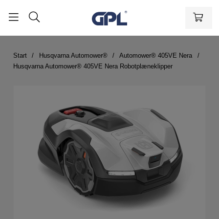
Start
Husqvarna Automower®
Automower® 405VE Nera
Husqvarna Automower® 405VE Nera Robotplæneklipper