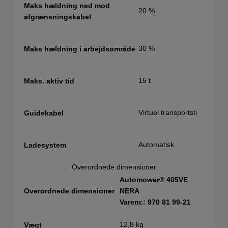
Maks hældning ned mod
20 %
afgrænsningskabel
30 %
Maks hældning i arbejdsområde
15 t
Maks. aktiv tid
Virtuel transportsti
Guidekabel
Automatisk
Ladesystem
Overordnede dimensioner
Automower® 405VE
Overordnede dimensioner
NERA
Varenr.: 970 81 99‑21
12,8 kg
Vægt