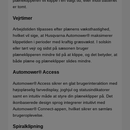
plæneklipperen vil klippe i en valgt tid, eller indtil batteriet
er tomt.
Vejrtimer
Arbejdstiden tilpasses efter plænens væksthastighed,
hvilket vil sige, at Husqvarna Automower® maksimerer
klippetiden i perioder med kraftig græsvækst. I solskin
eller tørt vejr og sidst på sæsonen bruger
plæneklipperen mindre tid på at klippe, og det betyder, at
både plæne og plæneklipper slides mindre.
Automower® Access
Automower® Access sikrer en glat brugerinteraktion med
højopløselig farvedisplay, joghjul og statusindikatorer
samt en intuitiv måde at styre din plæneklipper på. Det
ikonbaserede design sprog integrerer intuitivt med
Automower® Connect-appen, hvilket sikrer en sømløs
brugeroplevelse.
Spiralklipning