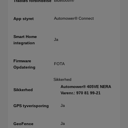
Bluetooth®
Trådløs forbindelse
Automower® Connect
App styret
Smart Home
Ja
integration
Firmware
FOTA
Opdatering
Sikkerhed
Automower® 405VE NERA
Sikkerhed
Varenr.: 970 81 99‑21
Ja
GPS tyverisporing
Ja
GeoFence