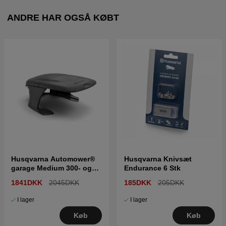
ANDRE HAR OGSÅ KØBT
Husqvarna Automower®
Husqvarna Knivsæt
garage Medium 300- og
Endurance 6 Stk
400-serie
1841DKK
2045DKK
185DKK
205DKK
I lager
I lager
Køb
Køb