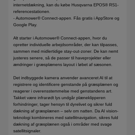
internetdækning, kan du købe Husqvarna EPOS® RS1-
referencestationen.
- Automower® Connect-appen. Fås gratis i AppStore og
Google Play.
Alt starter i Automower® Connect-appen, hvor du
opretter individuelle arbejdsområder, der kan tilpasses,
sammen med midlertidige stay-out-zoner. De kan nemt
justeres senere, så de passer til haveprojekter eller
ændringer i græsplænens layout i løbet af sæsonen.
Det indbyggede kamera anvender avanceret AI til at
registrere og identificere genstande på græsplænen og
reagerer i overensstemmelse med genstandens art.
Takket være infrarødt lys undgår plæneklipperen
forhindringer, tager hensyn til dyrelivet og sikrer fuld
dækning af græsplænen – selv om natten. Da AI vision-
teknologi kombineres med satellitnavigation, sikres fuld
dækning af græsplænen også i områder med svage
satellitsignaler.