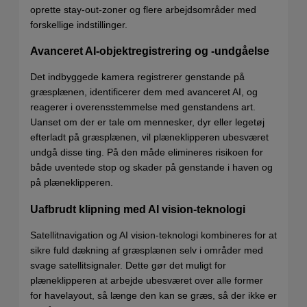
oprette stay-out-zoner og flere arbejdsområder med
forskellige indstillinger.
Avanceret AI-objektregistrering og -undgåelse
Det indbyggede kamera registrerer genstande på
græsplænen, identificerer dem med avanceret AI, og
reagerer i overensstemmelse med genstandens art.
Uanset om der er tale om mennesker, dyr eller legetøj
efterladt på græsplænen, vil plæneklipperen ubesværet
undgå disse ting. På den måde elimineres risikoen for
både uventede stop og skader på genstande i haven og
på plæneklipperen.
Uafbrudt klipning med AI vision-teknologi
Satellitnavigation og AI vision-teknologi kombineres for at
sikre fuld dækning af græsplænen selv i områder med
svage satellitsignaler. Dette gør det muligt for
plæneklipperen at arbejde ubesværet over alle former
for havelayout, så længe den kan se græs, så der ikke er