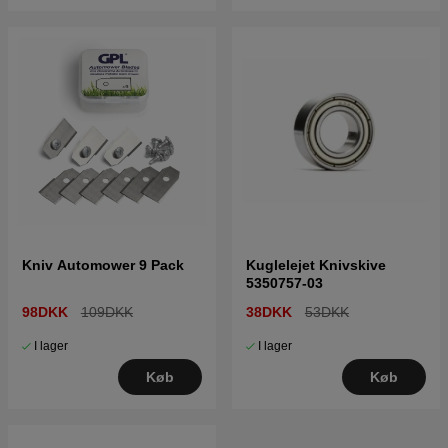
Kniv Automower 9 Pack
Kuglelejet Knivskive
5350757-03
98DKK
109DKK
38DKK
53DKK
I lager
I lager
Køb
Køb