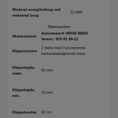
Moderat energiforbrug ved
11 kWh
maksimal brug
Skæresystem
Automower® 405VE NERA
Skæresystem
Varenr.: 970 81 99‑21
2 diske med 3 pivoterende
Klippesystem
barberbladslignende knive
Klippehøjde,
55 mm
maks
Klippehøjde,
20 mm
min.
22 cm
Klippebredde