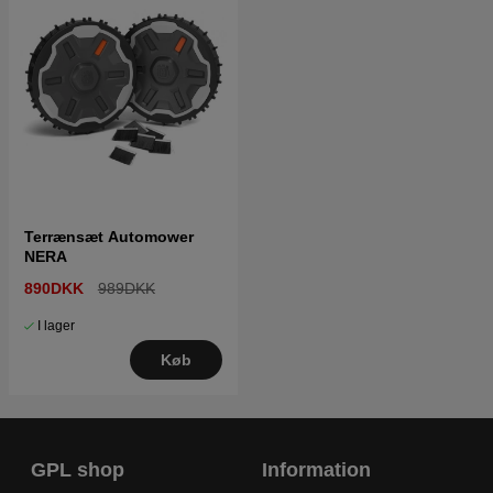
Terrænsæt Automower
NERA
890DKK
989DKK
I lager
Køb
GPL shop
Information