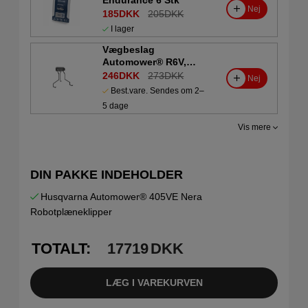
Endurance 6 Stk
Nej
185DKK
205DKK
I lager
Vægbeslag
Automower® R6V,
308V, 312V
246DKK
273DKK
Nej
Best.vare. Sendes om 2–
5 dage
Vis mere
DIN PAKKE INDEHOLDER
Husqvarna Automower® 405VE Nera
Robotplæneklipper
TOTALT:
17719
DKK
LÆG I VAREKURVEN