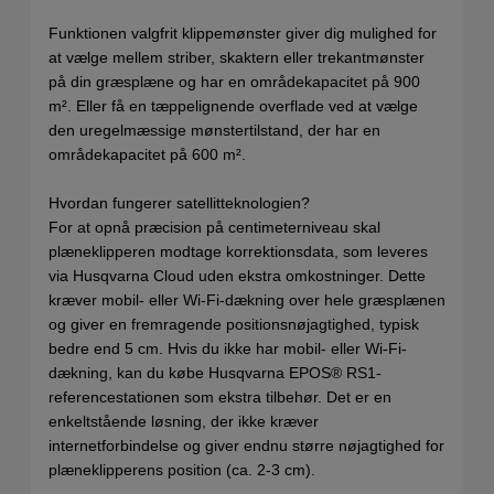
Funktionen valgfrit klippemønster giver dig mulighed for
at vælge mellem striber, skaktern eller trekantmønster
på din græsplæne og har en områdekapacitet på 900
m². Eller få en tæppelignende overflade ved at vælge
den uregelmæssige mønstertilstand, der har en
områdekapacitet på 600 m².
Hvordan fungerer satellitteknologien?
For at opnå præcision på centimeterniveau skal
plæneklipperen modtage korrektionsdata, som leveres
via Husqvarna Cloud uden ekstra omkostninger. Dette
kræver mobil- eller Wi-Fi-dækning over hele græsplænen
og giver en fremragende positionsnøjagtighed, typisk
bedre end 5 cm. Hvis du ikke har mobil- eller Wi-Fi-
dækning, kan du købe Husqvarna EPOS® RS1-
referencestationen som ekstra tilbehør. Det er en
enkeltstående løsning, der ikke kræver
internetforbindelse og giver endnu større nøjagtighed for
plæneklipperens position (ca. 2-3 cm).