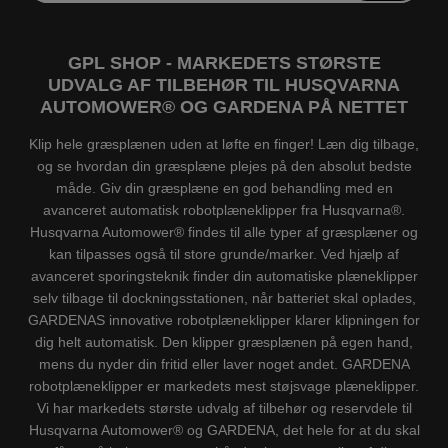
GPL SHOP - MARKEDETS STØRSTE
UDVALG AF TILBEHØR TIL HUSQVARNA
AUTOMOWER® OG GARDENA PÅ NETTET
Klip hele græsplænen uden at løfte en finger! Læn dig tilbage,
og se hvordan din græsplæne plejes på den absolut bedste
måde. Giv din græsplæne en god behandling med en
avanceret automatisk robotplæneklipper fra Husqvarna®.
Husqvarna Automower® findes til alle typer af græsplæner og
kan tilpasses også til store grunde/marker. Ved hjælp af
avanceret sporingsteknik finder din automatiske plæneklipper
selv tilbage til dockningsstationen, når batteriet skal oplades,
GARDENAS innovative robotplæneklipper klarer klipningen for
dig helt automatisk. Den klipper græsplænen på egen hand,
mens du nyder din fritid eller laver noget andet. GARDENA
robotplæneklipper er markedets mest støjsvage plæneklipper.
Vi har markedets største udvalg af tilbehør og reservdele til
Husqvarna Automower® og GARDENA, det hele for at du skal