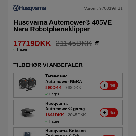
Varenr:
9708199-21
Husqvarna Automower® 405VE
Nera Robotplæneklipper
17719
DKK
21145
DKK
I lager
TILBEHØR VI ANBEFALER
Terrænsæt
Automower NERA
Nej
890DKK
989DKK
I lager
Husqvarna
Automower® garage
Nej
Medium 300- og 400-
1841DKK
2045DKK
serie
I lager
Husqvarna Knivsæt