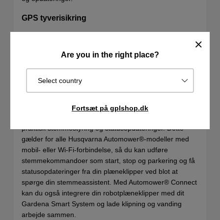
GPS tyverisikring
Udstyret med GPS-sporing til at holde styr på
plæneklipperens aktuelle position og minimere risikoen
Are you in the right place?
for tyveri. Meddelelser sendes til din enhed via
Automower Connect-appen, så du altid kan se, hvor din
plæneklipper er.
Select country
Smart home integration
Fortsæt på gplshop.dk
Kompatibel med Amazon Alexa og Google Home for
praktisk stemmestyring og statusopdateringer. Dette
gælder for alle Husqvarna Automower®-modeller med
mobil- eller Wi-Fi-forbindelse, så du kan udføre
stemmekommandoer som start, stop og parkering og få
statusopdateringer fra din plæneklipper ved blot at
spørge din stemmeassistent. Med Automower® Connect
kan du også integrere din robotplæneklipper med dit
Gardena Smart System og lade klipning og vanding
arbejde sammen.