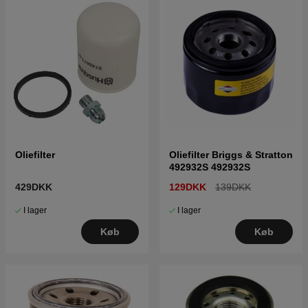
Oliefilter
Oliefilter Briggs & Stratton
492932S 492932S
429DKK
129DKK
139DKK
I lager
I lager
Køb
Køb