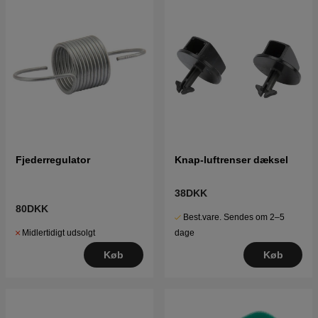
Fjederregulator
Knap-luftrenser dæksel
38DKK
80DKK
Best.vare. Sendes om 2–5
Midlertidigt udsolgt
dage
Køb
Køb