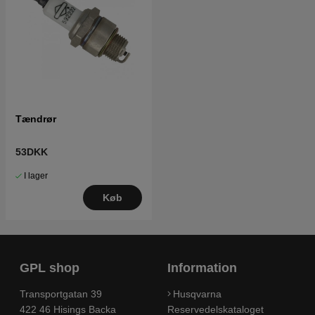
Tændrør
53DKK
I lager
Køb
GPL shop
Information
Transportgatan 39
Husqvarna
422 46 Hisings Backa
Reservedelskataloget