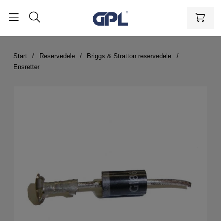
Start
Reservedele
Briggs & Stratton reservedele
Ensretter