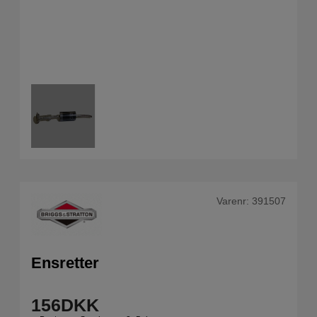
Varenr:
391507
Ensretter
156
DKK