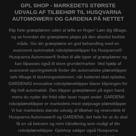
GPL SHOP - MARKEDETS STØRSTE
UDVALG AF TILBEHØR TIL HUSQVARNA
AUTOMOWER® OG GARDENA PÅ NETTET
Klip hele græsplænen uden at løfte en finger! Læn dig tilbage,
og se hvordan din græsplæne plejes på den absolut bedste
måde. Giv din græsplæne en god behandling med en
avanceret automatisk robotplæneklipper fra Husqvarna®.
Husqvarna Automower® findes til alle typer af græsplæner og
kan tilpasses også til store grunde/marker. Ved hjælp af
avanceret sporingsteknik finder din automatiske plæneklipper
selv tilbage til dockningsstationen, når batteriet skal oplades,
GARDENAS innovative robotplæneklipper klarer klipningen for
dig helt automatisk. Den klipper græsplænen på egen hand,
mens du nyder din fritid eller laver noget andet. GARDENA
robotplæneklipper er markedets mest støjsvage plæneklipper.
Vi har markedets største udvalg af tilbehør og reservdele til
Husqvarna Automower® og GARDENA, det hele for at du skal
få en så bekvem og nem håndtering som muligt af din
robotplæneklipper. Gplshop sælger også Husqvarna