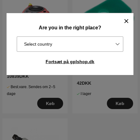
Are you in the right place?
Select country
Fortsæt på gplshop.dk
Briggs & Stratton motor
15,5 hk Intek I/C
10839DKK
42DKK
Best.vare. Sendes om 2–5
I lager
dage
Køb
Køb